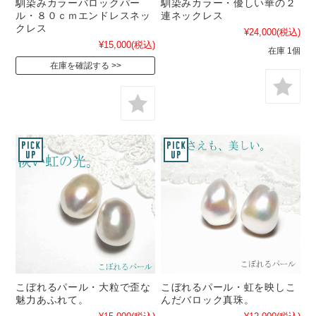
馴染みカラーバロックパー
馴染みカラー・優しい華の２
ル・８０ｃｍエンドレスネッ
連ネックレス
クレス
¥24,000
(税込)
¥15,000
(税込)
在庫 1個
在庫を確認する
こぼれるパール・大粒で歪な
こぼれるパール・虹を映しこ
魅力あふれて。
んだバロック真珠。