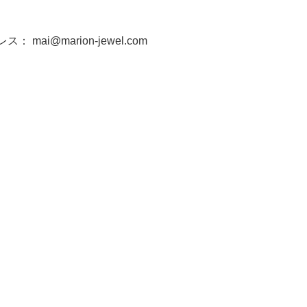
ドレス：
mai@marion-jewel.com