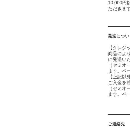
10,00
ただきま
発送につい
【クレジ
商品によ
に発送い
（セミオ
ます。ペ
【上記以
ご入金を
（セミオ
ます。ペ
ご連絡先