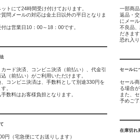
ネットにて24時間受け付けております。
一部商品
ご質問メールの対応は金土日以外の平日となりま
返品・交
にメール
付は営業日10：00～18：00です。
不良品、
だきます
恐れ入り
法
トカード決済、コンビニ決済（前払い）、代金引
セールに
振込（前払い）がご利用いただけます。
換、コンビニ決済は、手数料として別途330円を
セール商
ます。
る場合が
込手数料はお客様負担となります。
また、セ
予めご了
て
在庫切れ
00円（宅急便にてお送りします）