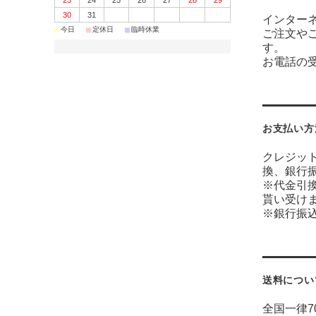
23
24
25
26
27
28
29
30
31
インター
■
■
■
今日
定休日
臨時休業
ご注文や
す。
お電話の受
お支払い方
クレジッ
換、銀行
※代金引
貰い受け
※銀行振
送料につい
全国一律7