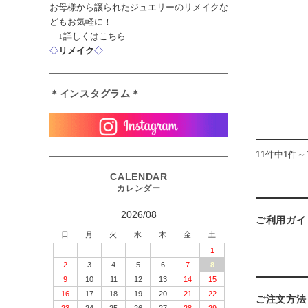
お母様から譲られたジュエリーのリメイクな
どもお気軽に！
↓詳しくはこちら
◇
リメイク
◇
＊インスタグラム＊
11件中1件～
2026/08
ご利用ガイ
日
月
火
水
木
金
土
1
2
3
4
5
6
7
8
9
10
11
12
13
14
15
16
17
18
19
20
21
22
ご注文方法