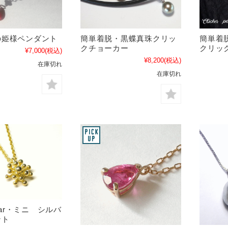
の姫様ペンダント
簡単着脱・黒蝶真珠クリッ
簡単着
クチョーカー
クリッ
¥7,000
(税込)
¥8,200
(税込)
在庫切れ
在庫切れ
Star・ミニ シルバ
ント