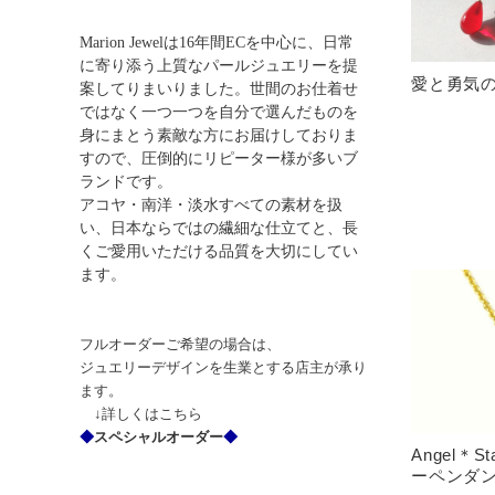
Marion Jewel
は
16
年間
EC
を中心に、日常
に寄り添う上質なパールジュエリーを提
愛と勇気
案してりまいりました。世間のお仕着せ
ではなく一つ一つを自分で選んだものを
身にまとう素敵な方にお届けしておりま
すので、圧倒的にリピーター様が多いブ
ランドです。
アコヤ・南洋・淡水すべての素材を扱
い、日本ならではの繊細な仕立てと、長
くご愛用いただける品質を大切にしてい
ます。
フルオーダーご希望の場合は、
ジュエリーデザインを生業とする店主が承り
ます。
↓詳しくはこちら
◆
スペシャルオーダー
◆
Angel＊
ーペンダ